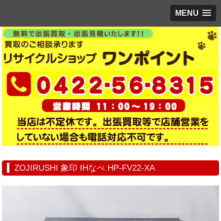
MENU
ZOJIRUSHI 象印 IHなべ HP-FV22-XA