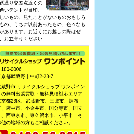
蹊通り交差点近くの
色いテントが目印。
しいもの、見たことがないものおもしろ
もの、うちに以前あったもの、色々なも
があります。お近くにお越しの際はぜ
、お立寄りください。
180-0006
東京都武蔵野市中町2-28-7
武蔵野市 リサイクルショップ ワンポイン
トの無料出張買取・無料見積対応エリア
東京都23区、武蔵野市、三鷹市、調布
市、府中市、小金井市、国分寺市、国立
市、西東京市、東久留米市、小平市 そ
の他の地域の方もご相談ください。