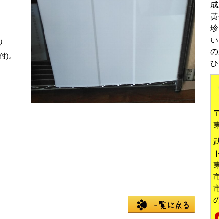
成
黄
珍
い
り
の
付)。
ひ
〒