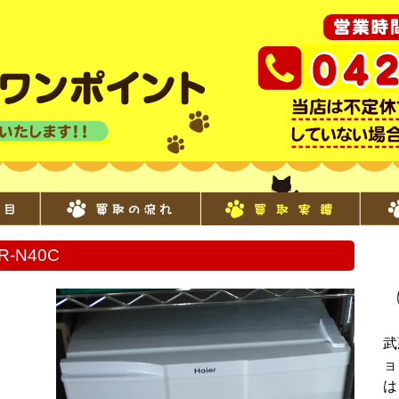
R-N40C
武
ョ
は