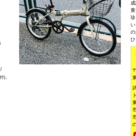
成
黄
珍
い
の
ひ
5
り
〒
付)。