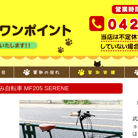
み自転車 MF205 SERENE
武
ョ
は