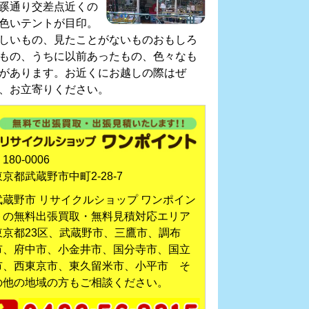
蹊通り交差点近くの
色いテントが目印。
しいもの、見たことがないものおもしろ
もの、うちに以前あったもの、色々なも
があります。お近くにお越しの際はぜ
、お立寄りください。
180-0006
東京都武蔵野市中町2-28-7
武蔵野市 リサイクルショップ ワンポイン
トの無料出張買取・無料見積対応エリア
東京都23区、武蔵野市、三鷹市、調布
市、府中市、小金井市、国分寺市、国立
市、西東京市、東久留米市、小平市 そ
の他の地域の方もご相談ください。